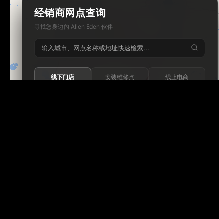
经销商网点查询
寻找您身边的 Allen Eden 伙伴
线下门店
安装维修点
线上电商
Tagima
Orange
Supro
Godin
Fishman
VegaTrem
Seagull
G7th
Wambooka
Veelah
北京飞音乐器行旗舰店