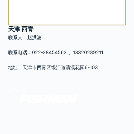
官方瑕疵品
公司简介
更多服务
联系我们
天津 西青
售后服务
联系人：赵洪波
工作机会
防伪查询
联系电话：022-28454562 、13820289211
地址：天津市西青区绥江道清溪花园6-103
线下导航