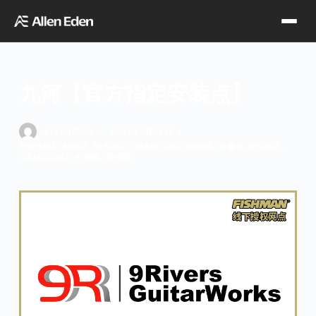
跳
过
内
容
九河【官方指定安装点】
品牌中心
ALLENEDEN
2023年2月24日
FISHMAN-经销商
,
华东地区-WAMBOOKA-经销商
,
安徽省-华东地区-
Tagima
Orange
WAMBOOKA-经销商
,
经销商
经销网点
Supro
Godin
TDT专区
Fishman
VegaTrem
官方店铺
Seagull
G7th
天猫旗舰店
关于我们
Wambooka
Veelah