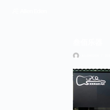
跳
过
内
容
叁佰乐器
ALLENEDEN
20