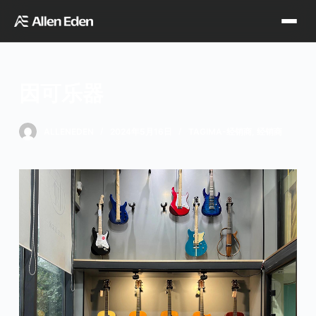
跳
过
内
容
因可乐器
品牌中心
ALLENEDEN
2024年5月16日
TAGIMA-经销商
,
经销商
Tagima
Orange
经销网点
Supro
Godin
TDT专区
Fishman
VegaTrem
官方店铺
Seagull
G7th
天猫旗舰店
关于我们
Wambooka
Veelah