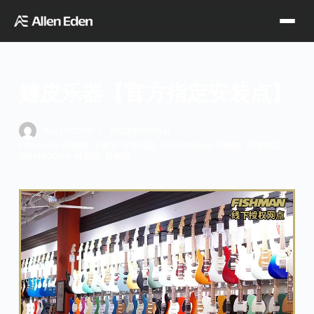
跳
过
内
容
嬉皮乐器【官方指定安装点】
品牌中心
ALLENEDEN
2023年2月24日
FISHMAN-经销商
,
上海市-华东地区-WAMBOOKA-经销商
,
华东地区-
Tagima
Orange
WAMBOOKA-经销商
,
经销商
经销网点
Supro
Godin
TDT专区
Fishman
VegaTrem
官方店铺
Seagull
G7th
天猫旗舰店
关于我们
Wambooka
Veelah