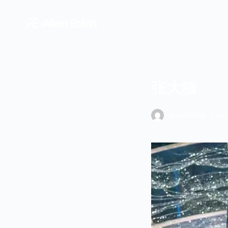
跳
过
内
容
张大猫
ALLENEDEN
20