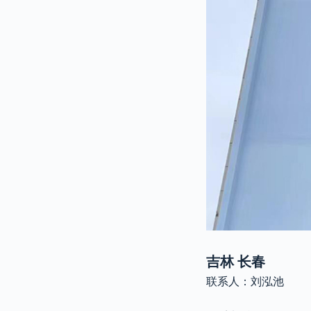
吉林 长春
联系人：刘泓池