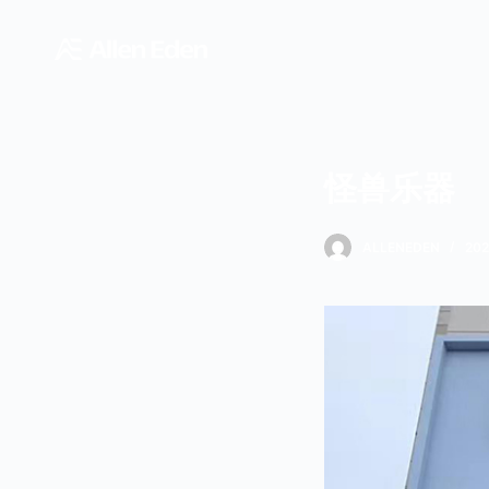
跳
过
内
容
怪兽乐器
ALLENEDEN
20