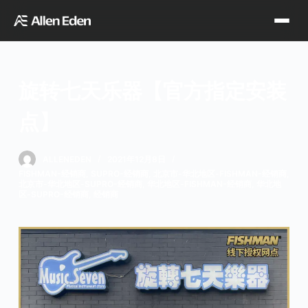
跳
过
内
容
旋转七天乐器【官方指定安装
品牌中心
点】
Tagima
Orange
经销网点
ALLENEDEN
2021年12月8日
FISHMAN-经销商
,
SUPRO-经销商
,
北京市-华北地区-FISHMAN-经销商
,
北京市-华北地区-SUPRO-经销商
,
华北地区-FISHMAN-经销商
,
华北地
Supro
Godin
区-SUPRO-经销商
,
经销商
TDT专区
Fishman
VegaTrem
官方店铺
Seagull
G7th
天猫旗舰店
关于我们
Wambooka
Veelah