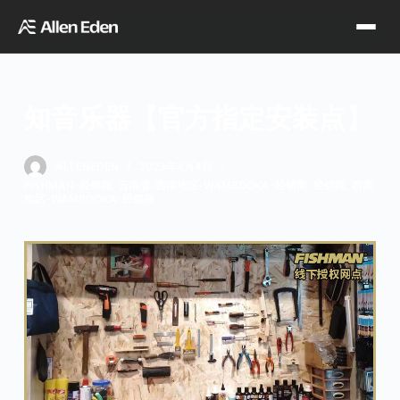
跳
过
内
容
知音乐器【官方指定安装点】
品牌中心
ALLENEDEN
2023年4月4日
FISHMAN-经销商
,
云南省-西南地区-WAMBOOKA-经销商
,
经销商
,
西南
Tagima
Orange
地区-WAMBOOKA-经销商
经销网点
Supro
Godin
TDT专区
Fishman
VegaTrem
官方店铺
Seagull
G7th
天猫旗舰店
关于我们
Wambooka
Veelah