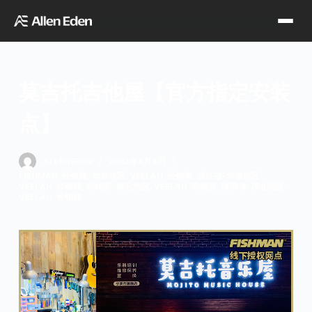
跳
过
内
容
莫吉托吉他屋【官方指定安装
品牌中心
点】
Tagima
Orange
经销网点
ALLENEDEN
2023年4月4日
FISHMAN-经销商
,
华东地区-VEELAH-经销商
,
浙江省-华东地区-
VEELAH-经销商
,
经销商
,
西北地区-VEELAH-经销商
,
陕西省-西北地区-
Supro
Godin
VEELAH-经销商
TDT专区
Fishman
VegaTrem
官方店铺
Seagull
G7th
天猫旗舰店
关于我们
Wambooka
Veelah