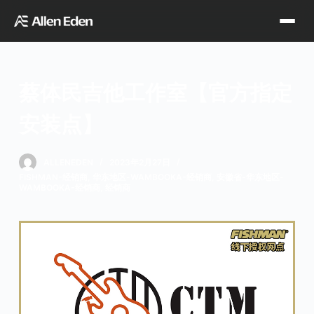
跳
过
内
容
蔡体民吉他工作室【官方指定
品牌中心
安装点】
Tagima
Orange
经销网点
ALLENEDEN
2023年2月27日
FISHMAN-经销商
,
华东地区-WAMBOOKA-经销商
,
安徽省-华东地区-
WAMBOOKA-经销商
,
经销商
Supro
Godin
TDT专区
Fishman
VegaTrem
官方店铺
Seagull
G7th
天猫旗舰店
关于我们
Wambooka
Veelah