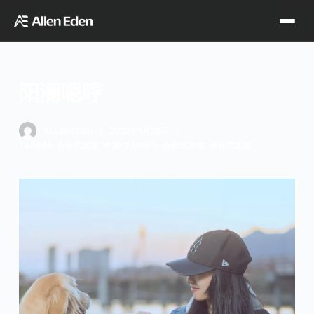
跳
过
内
容
阳澜嗯哼
品牌中心
ALLENEDEN
2022年1月28日
TAGIMA-合作艺术家
,
中国-TAGIMA-合作艺术家
,
合作艺术家
Tagima
Orange
经销网点
Supro
Godin
TDT专区
Fishman
VegaTrem
官方店铺
Seagull
G7th
天猫旗舰店
关于我们
Wambooka
Veelah