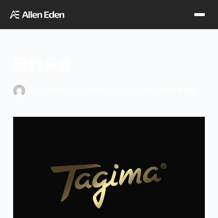
跳
过
内
容
雅韵乐器
品牌中心
ALLENEDEN
2024年6月24日
TAGIMA-经销商
,
经销商
Tagima
Orange
经销网点
Supro
Godin
TDT专区
Fishman
VegaTrem
官方店铺
Seagull
G7th
天猫旗舰店
关于我们
Wambooka
Veelah