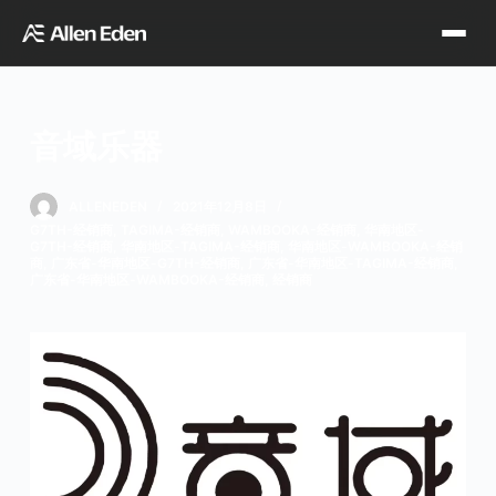
跳
过
内
容
音域乐器
品牌中心
ALLENEDEN
2021年12月8日
G7TH-经销商
,
TAGIMA-经销商
,
WAMBOOKA-经销商
,
华南地区-
Tagima
Orange
G7TH-经销商
,
华南地区-TAGIMA-经销商
,
华南地区-WAMBOOKA-经销
经销网点
商
,
广东省-华南地区-G7TH-经销商
,
广东省-华南地区-TAGIMA-经销商
,
广东省-华南地区-WAMBOOKA-经销商
,
经销商
Supro
Godin
TDT专区
Fishman
VegaTrem
官方店铺
Seagull
G7th
天猫旗舰店
关于我们
Wambooka
Veelah