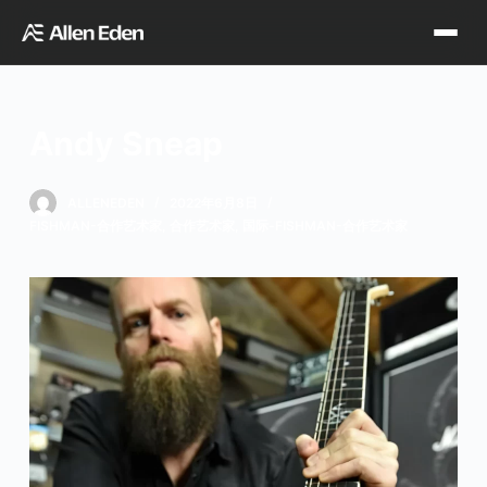
跳
过
内
容
Andy Sneap
品牌中心
ALLENEDEN
2022年6月8日
FISHMAN-合作艺术家
,
合作艺术家
,
国际-FISHMAN-合作艺术家
Tagima
Orange
经销网点
Supro
Godin
TDT专区
Fishman
VegaTrem
官方店铺
Seagull
G7th
天猫旗舰店
关于我们
Wambooka
Veelah