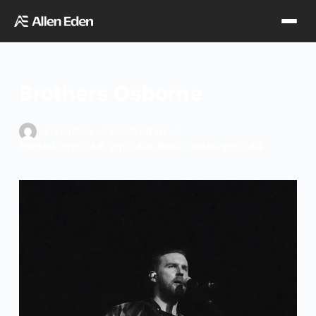
跳
过
内
容
Brothers Osborne
品牌中心
ALLENEDEN
2022年6月8日
FISHMAN-合作艺术家
,
合作艺术家
,
国际-FISHMAN-合作艺术家
Tagima
Orange
经销网点
Supro
Godin
TDT专区
Fishman
VegaTrem
官方店铺
Seagull
G7th
天猫旗舰店
关于我们
Wambooka
Veelah