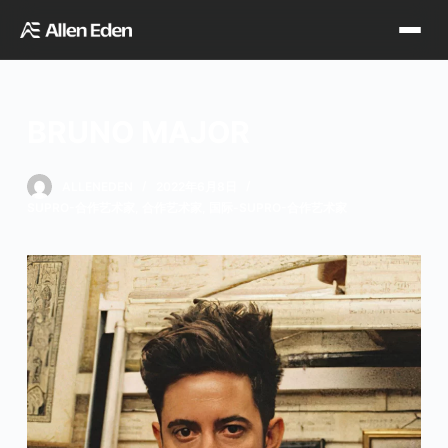
跳
过
内
容
BRUNO MAJOR
品牌中心
ALLENEDEN
2022年6月8日
SUPRO-合作艺术家
,
合作艺术家
,
国际-SUPRO-合作艺术家
Tagima
Orange
经销网点
Supro
Godin
TDT专区
Fishman
VegaTrem
官方店铺
Seagull
G7th
天猫旗舰店
关于我们
Wambooka
Veelah