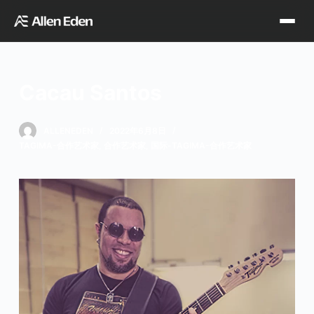
跳
过
内
容
Cacau Santos
品牌中心
ALLENEDEN
2022年6月8日
TAGIMA-合作艺术家
,
合作艺术家
,
国际-TAGIMA-合作艺术家
Tagima
Orange
经销网点
Supro
Godin
TDT专区
Fishman
VegaTrem
官方店铺
Seagull
G7th
天猫旗舰店
关于我们
Wambooka
Veelah