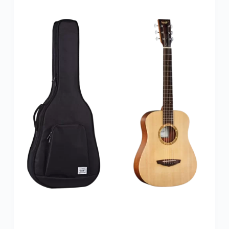
ALLENEDEN
2022年4月8日