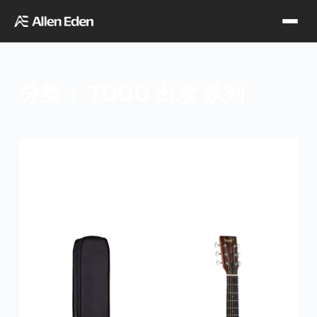
跳
过
内
容
分类：
TOGO 出发 系列
品牌中心
Tagima
Orange
经销网点
TOGO 出发 系列
,
VEELAH
,
品牌中心
TOGO M
Supro
Godin
TDT专区
Fishman
VegaTrem
官方店铺
Seagull
G7th
天猫旗舰店
关于我们
Wambooka
Veelah