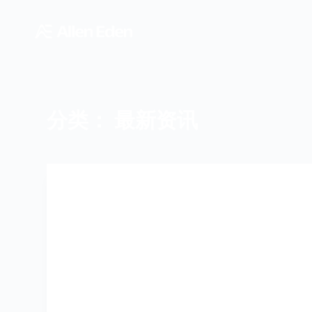
跳
过
内
容
分类：
最新资讯
最新资讯
虚位以待，静候卿来。
联系方式 1、发送简历至：
bee@alleneden.c…