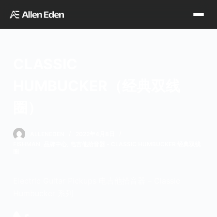
跳
过
内
容
CLASSIC
品牌中心
HUMBUCKER（经典双线
圈）
Tagima
Orange
经销网点
Supro
Godin
ALLENEDEN
2022年4月8日
TDT专区
FISHMAN
,
品牌中心
,
电吉他拾音器 - CLASSIC HUMBUCKER 经典双线
圈
Fishman
VegaTrem
官方店铺
Electric Guitar Pickups 电吉他拾音器 – Classic
Seagull
G7th
Humbucker 系列
天猫旗舰店
关于我们
Wambooka
Veelah