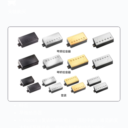
官方瑕疵品
公司简介
更多服务
天猫购买
联系我们
售后服务
工作机会
防伪查询
特点：
琴颈拾音器：
– Voice1（复古PAF音色）：理想中的，难觅的复
古PAF琴颈音色，拥有你想要的动态与输出