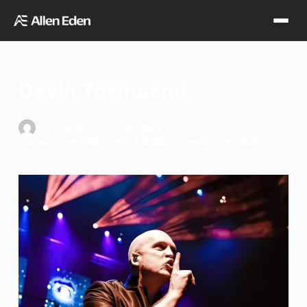
跳
过
内
容
Devin Townsend
品牌中心
ALLENEDEN
2022年6月8日
FISHMAN-合作艺术家
,
合作艺术家
,
国际-FISHMAN-合作艺术家
Tagima
Orange
经销网点
Supro
Godin
TDT专区
Fishman
VegaTrem
官方店铺
Seagull
G7th
天猫旗舰店
关于我们
Wambooka
Veelah