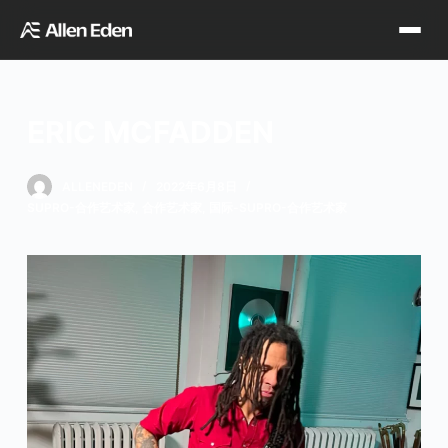
跳
过
内
容
ERIC MCFADDEN
品牌中心
ALLENEDEN
2022年6月8日
SUPRO-合作艺术家
,
合作艺术家
,
国际-SUPRO-合作艺术家
Tagima
Orange
经销网点
Supro
Godin
TDT专区
Fishman
VegaTrem
官方店铺
Seagull
G7th
天猫旗舰店
关于我们
Wambooka
Veelah