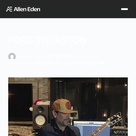
跳
过
内
容
FORD THURSTON
品牌中心
ALLENEDEN
2022年6月8日
SUPRO-合作艺术家
,
合作艺术家
,
国际-SUPRO-合作艺术家
Tagima
Orange
经销网点
Supro
Godin
TDT专区
Fishman
VegaTrem
官方店铺
Seagull
G7th
天猫旗舰店
关于我们
Wambooka
Veelah