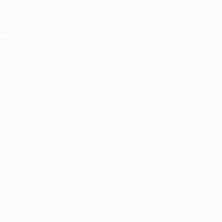
1：3.2kHz Voice 2：2.6kHz
o V
nets
 mm
A
1：3.2kHz Voice 2：2.6kHz
o IV
nets
4 mm
A
TH（中间档/同时）