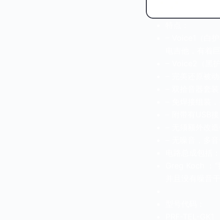
特点：
– Voice1（
电吉他，有着
– Voice2
– 完美还原被
– 双拾音器套装
– 免焊接组装
– 附带有US
– 无须额外改
– 无噪音，多
电路总成包括：3
Greg Koc
并且没有噪音干
型号代码：
PRF-TEL-GK1