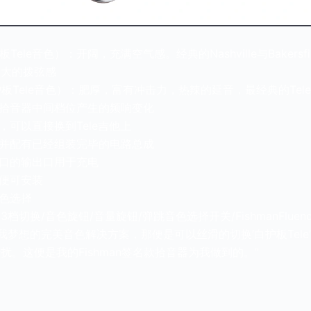
白护板Tele音色）：开阔，充满空气感。经典的Nashville与Bakers
巨大的拨弦感
（黑护板Tele音色）：肥厚，富有冲击力，热辣的延音，最经典的Tel
动拾音器中间档位产生的频响变化
，可以直接换到Tele吉他上
，并配有已经组装完毕的电路总成
B接口的输出口用于充电
造便可安装
音色选择
档切换/音色旋钮/音量旋钮/弹跳音色选择开关/FishmanFluen
h ：“我梦想的完美音色解决方案，那便是可以丝滑的切换’白护板Tele’和
扰。这便是我的Fishman签名款拾音器为我做到的。”