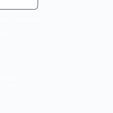
field之声，很适合指弹
e冲击感。
ce充电组件
’黑护板Tele’音色，