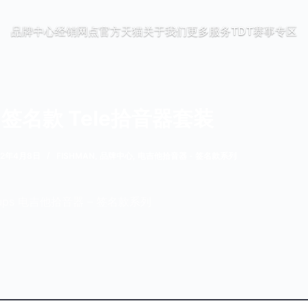
品牌中心
经销网点
官方天猫
关于我们
更多服务
TDT赛事专区
ch签名款 Tele拾音器套装
22年4月8日
FISHMAN
,
品牌中心
,
电吉他拾音器 - 签名款系列
 Pickups 电吉他拾音器 – 签名款系列