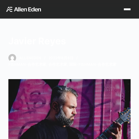
跳
过
内
容
Javier Reyes
品牌中心
ALLENEDEN
2022年6月8日
FISHMAN-合作艺术家
,
合作艺术家
,
国际-FISHMAN-合作艺术家
Tagima
Orange
经销网点
Supro
Godin
TDT专区
Fishman
VegaTrem
官方店铺
Seagull
G7th
天猫旗舰店
关于我们
Wambooka
Veelah