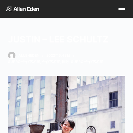
跳
过
内
容
JUSTIN – LEE SCHULTZ
品牌中心
ALLENEDEN
2022年6月8日
SUPRO-合作艺术家
,
合作艺术家
,
国际-SUPRO-合作艺术家
Tagima
Orange
经销网点
Supro
Godin
TDT专区
Fishman
VegaTrem
官方店铺
Seagull
G7th
天猫旗舰店
关于我们
Wambooka
Veelah