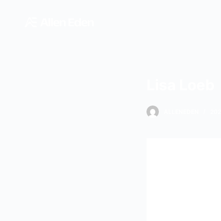
跳
过
内
容
Lisa Loeb
ALLENEDEN
20