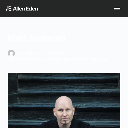
跳
过
内
容
Matt Scannell
品牌中心
ALLENEDEN
2022年6月8日
FISHMAN-合作艺术家
,
合作艺术家
,
国际-FISHMAN-合作艺术家
Tagima
Orange
经销网点
Supro
Godin
TDT专区
Fishman
VegaTrem
官方店铺
Seagull
G7th
天猫旗舰店
关于我们
Wambooka
Veelah