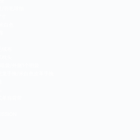
米亚
里/羽毛球拍
7寸
/米白色
革
毛绒布
式枕头
个暗袋/外侧1个明袋
尼龙手挽/米白色皮革手挽
链
头
式单肩背带
ISSION