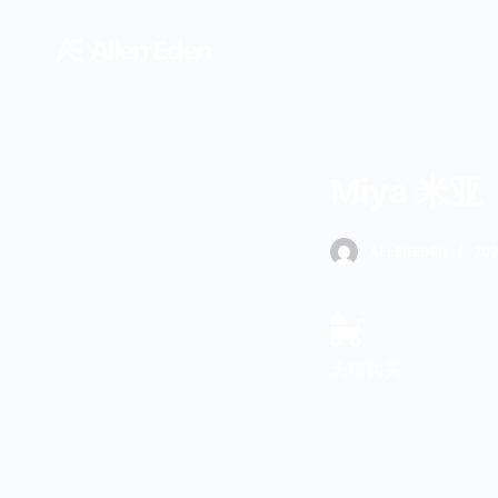
跳
过
内
容
Miya 米亚
ALLENEDEN
20
天猫购买