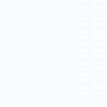
型号 ：Miya 
适用 ：尤克里
尺寸 ：24寸/2
颜色 ：深灰色
面料 ：尼龙/皮
厚度 ：10mm
绒布 ：黑色桃
枕头 ：可拆卸
收纳 ：内侧2
手挽 ：深灰色
拉链 ：防爆拉
拉头 ：定制拉
背带 ：可拆卸
商标 ：无
布唛 ：REAL M
包装 ：10个/箱