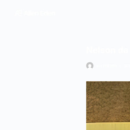
跳
过
内
容
Nelson da
ALLENEDEN
20