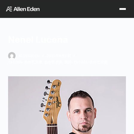
跳
过
内
容
Nenel Lucena
品牌中心
ALLENEDEN
2022年6月8日
TAGIMA-合作艺术家
,
合作艺术家
,
国际-TAGIMA-合作艺术家
Tagima
Orange
经销网点
Supro
Godin
TDT专区
Fishman
VegaTrem
官方店铺
Seagull
G7th
天猫旗舰店
关于我们
Wambooka
Veelah