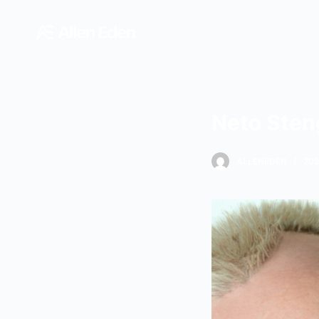
跳
过
内
容
Neto Sten
ALLENEDEN
20