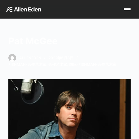
跳
过
内
容
Pat McGee
品牌中心
ALLENEDEN
2022年6月8日
FISHMAN-合作艺术家
,
合作艺术家
,
国际-FISHMAN-合作艺术家
Tagima
Orange
经销网点
Supro
Godin
TDT专区
Fishman
VegaTrem
官方店铺
Seagull
G7th
天猫旗舰店
关于我们
Wambooka
Veelah