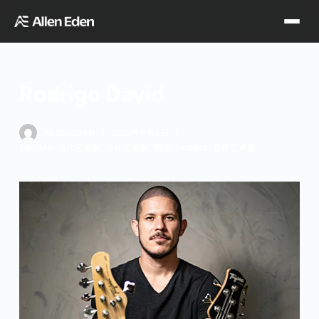
跳
过
内
容
Rodrigo David
品牌中心
ALLENEDEN
2022年6月8日
TAGIMA-合作艺术家
,
合作艺术家
,
国际-TAGIMA-合作艺术家
Tagima
Orange
经销网点
Supro
Godin
TDT专区
Fishman
VegaTrem
官方店铺
Seagull
G7th
天猫旗舰店
关于我们
Wambooka
Veelah