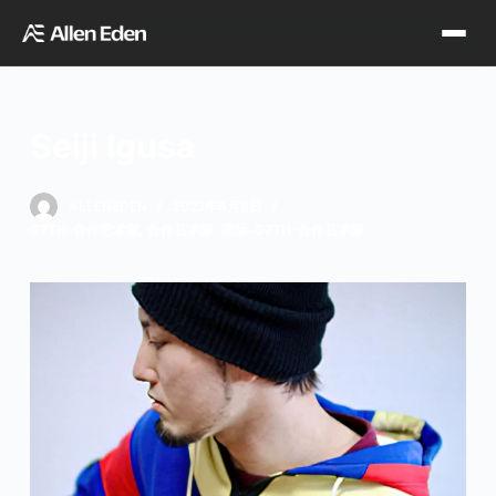
跳
过
内
容
Seiji Igusa
品牌中心
ALLENEDEN
2022年6月8日
G7TH-合作艺术家
,
合作艺术家
,
国际-G7TH-合作艺术家
Tagima
Orange
经销网点
Supro
Godin
TDT专区
Fishman
VegaTrem
官方店铺
Seagull
G7th
天猫旗舰店
关于我们
Wambooka
Veelah