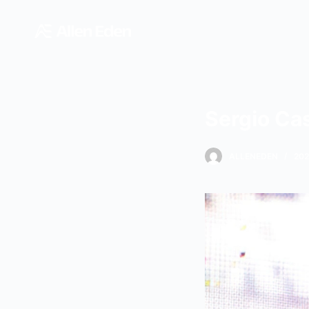
跳
过
内
容
Sergio Ca
ALLENEDEN
20