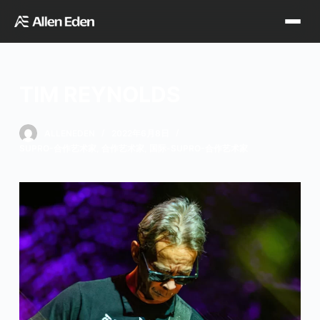
跳
过
内
容
TIM REYNOLDS
品牌中心
ALLENEDEN
2022年6月8日
SUPRO-合作艺术家
,
合作艺术家
,
国际-SUPRO-合作艺术家
Tagima
Orange
经销网点
Supro
Godin
TDT专区
Fishman
VegaTrem
官方店铺
Seagull
G7th
天猫旗舰店
关于我们
Wambooka
Veelah