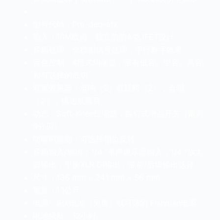
型号代码：Pro-deq-afx
输入：10M欧姆，独立的的A类JFET设计
音频处理：全模拟信号处理，平行数字效果
音色控制：4段式均衡器，带有低音、中音、高音
和可选择的低切
双重效果器：混响（2）或延时（2），合唱
（2），镶边或颤音
动态：Soft-Knee压缩器，踩钉式增益开关（最高
9分贝）。
防啸叫控制：可选择相位反转
音频输入/输出：1/4 “单声道乐器输入，1/4 “放大
器输出，平衡XLR DI输出，带前/后级输出选择
尺寸：136 mm x 241 mm x 56 mm
重量：1.1公斤
电源：9伏电池（另售）或可选的 Fishman电源
电池续航：12小时