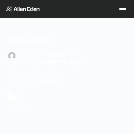
跳
过
内
容
Tone DEQ
品牌中心
ALLENEDEN
2022年4月8日
FISHMAN
,
PEDALS 原声单块效果器
,
品牌中心
Tagima
Orange
经销网点
Pedals 原声单块效果器
Supro
Godin
TDT专区
Fishman
VegaTrem
官方店铺
天猫购买
Seagull
G7th
天猫旗舰店
关于我们
Wambooka
Veelah