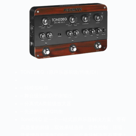
官方瑕疵品
公司简介
更多服务
联系我们
售后服务
工作机会
防伪查询
TONEDEQ（原声乐器前级/均衡/DI）
– 纯模拟电路
– 舞台级别的DI平衡输出
– 分离式A类前级放大器
– 先进的4段EQ均衡
ToneDEQ 是一个一站式原声乐器解决方案。带有
高质量的前级，双效果链选择，音色控制，压缩，
音量增益和平衡DI输出。一个单块解决所有需求！