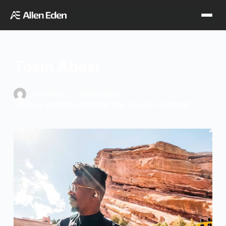
跳
过
内
容
Tosin Abasi
品牌中心
ALLENEDEN
2022年6月8日
FISHMAN-合作艺术家
,
合作艺术家
,
国际-FISHMAN-合作艺术家
Tagima
Orange
经销网点
Supro
Godin
TDT专区
Fishman
VegaTrem
官方店铺
Seagull
G7th
天猫旗舰店
关于我们
Wambooka
Veelah